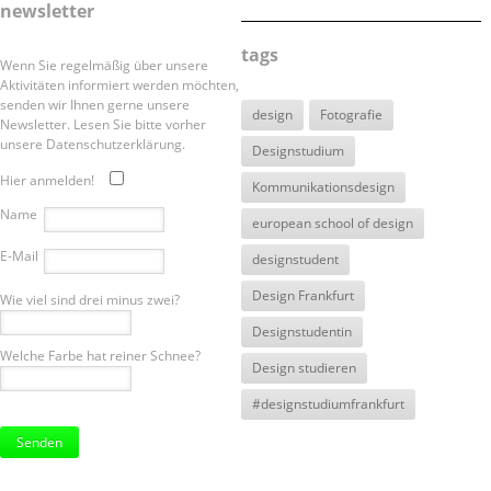
newsletter
tags
Wenn Sie regelmäßig über unsere
Aktivitäten informiert werden möchten,
senden wir Ihnen gerne unsere
design
Fotografie
Newsletter. Lesen Sie bitte vorher
unsere Datenschutzerklärung.
Designstudium
Hier anmelden!
Kommunikationsdesign
Name
european school of design
E-Mail
designstudent
Design Frankfurt
Wie viel sind drei minus zwei?
Designstudentin
Welche Farbe hat reiner Schnee?
Design studieren
#designstudiumfrankfurt
Bitte
lasse
dieses
Feld