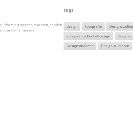
tags
en informiert werden möchten, senden
design
Fotografie
Designstudiu
e bitte vorher unsere
european school of design
designst
Designstudentin
Design studieren