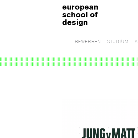
european
school of
design
BEWERBEN
STUDIUM
A