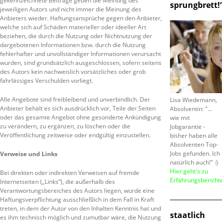
gekennzeichnete Beiträge geben die Meinung des
sprungbrett!
jeweiligen Autors und nicht immer die Meinung des
Anbieters wieder. Haftungsansprüche gegen den Anbieter,
welche sich auf Schäden materieller oder ideeller Art
beziehen, die durch die Nutzung oder Nichtnutzung der
dargebotenen Informationen bzw. durch die Nutzung
fehlerhafter und unvollständiger Informationen verursacht
wurden, sind grundsätzlich ausgeschlossen, sofern seitens
des Autors kein nachweislich vorsätzliches oder grob
fahrlässiges Verschulden vorliegt.
Alle Angebote sind freibleibend und unverbindlich. Der
Lisa Wiedemann,
Anbieter behält es sich ausdrücklich vor, Teile der Seiten
Absolventin: "...
oder das gesamte Angebot ohne gesonderte Ankündigung
wie mit
zu verändern, zu ergänzen, zu löschen oder die
Jobgarantie -
Veröffentlichung zeitweise oder endgültig einzustellen.
bisher haben alle
Absolventen Top-
Jobs gefunden. Ich
Verweise und Links
natürlich auch!" :)
Hier geht's zu
Bei direkten oder indirekten Verweisen auf fremde
Erfahrungsbericht
Internetseiten („Links“), die außerhalb des
Verantwortungsbereiches des Autors liegen, würde eine
Haftungsverpflichtung ausschließlich in dem Fall in Kraft
treten, in dem der Autor von den Inhalten Kenntnis hat und
staatlich
es ihm technisch möglich und zumutbar wäre, die Nutzung