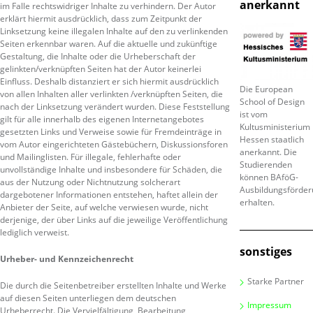
anerkannt
im Falle rechtswidriger Inhalte zu verhindern. Der Autor
erklärt hiermit ausdrücklich, dass zum Zeitpunkt der
Linksetzung keine illegalen Inhalte auf den zu verlinkenden
Seiten erkennbar waren. Auf die aktuelle und zukünftige
Gestaltung, die Inhalte oder die Urheberschaft der
gelinkten/verknüpften Seiten hat der Autor keinerlei
Einfluss. Deshalb distanziert er sich hiermit ausdrücklich
Die European
von allen Inhalten aller verlinkten /verknüpften Seiten, die
School of Design
nach der Linksetzung verändert wurden. Diese Feststellung
ist vom
gilt für alle innerhalb des eigenen Internetangebotes
Kultusministerium
gesetzten Links und Verweise sowie für Fremdeinträge in
Hessen staatlich
vom Autor eingerichteten Gästebüchern, Diskussionsforen
anerkannt. Die
und Mailinglisten. Für illegale, fehlerhafte oder
Studierenden
unvollständige Inhalte und insbesondere für Schäden, die
können BAföG-
aus der Nutzung oder Nichtnutzung solcherart
Ausbildungsförde
dargebotener Informationen entstehen, haftet allein der
erhalten.
Anbieter der Seite, auf welche verwiesen wurde, nicht
derjenige, der über Links auf die jeweilige Veröffentlichung
lediglich verweist.
sonstiges
Urheber- und Kennzeichenrecht
Starke Partner
Die durch die Seitenbetreiber erstellten Inhalte und Werke
auf diesen Seiten unterliegen dem deutschen
Impressum
Urheberrecht. Die Vervielfältigung, Bearbeitung,