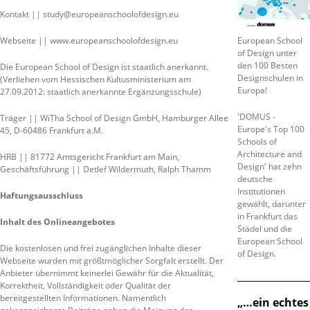
Kontakt || study@europeanschoolofdesign.eu
Webseite || www.europeanschoolofdesign.eu
European School
of Design unter
den 100 Besten
Die European School of Design ist staatlich anerkannt.
Designschulen in
(Verliehen vom Hessischen Kultusministerium am
Europa!
27.09.2012: staatlich anerkannte Ergänzungsschule)
'DOMUS -
Träger || WiTha School of Design GmbH, Hamburger Allee
Europe's Top 100
45, D-60486 Frankfurt a.M.
Schools of
Architecture and
HRB || 81772 Amtsgericht Frankfurt am Main,
Design' hat zehn
Geschäftsführung || Detlef Wildermuth, Ralph Thamm
deutsche
Institutionen
Haftungsausschluss
gewählt, darunter
in Frankfurt das
Inhalt des Onlineangebotes
Städel und die
European School
Die kostenlosen und frei zugänglichen Inhalte dieser
of Design.
Webseite wurden mit größtmöglicher Sorgfalt erstellt. Der
Anbieter übernimmt keinerlei Gewähr für die Aktualität,
Korrektheit, Vollständigkeit oder Qualität der
bereitgestellten Informationen. Namentlich
„…ein echtes