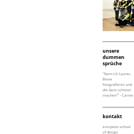
unsere
dummen
sprüche
"Kann ich Lauras
Beine
fotografieren und
die dann schöner
machen?" - Carine
kontakt
european school
of design