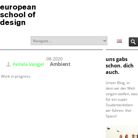
european
school of
design
03.08.2020
uns gabs
Ambient
Pamela Vangjel
schon. dich
auch.
Work in progress.
Unser Blog, in
dem wir der Welt
zeigen wollen, was
für ein super
Studentenleben
wir führen. Viel
Spass!