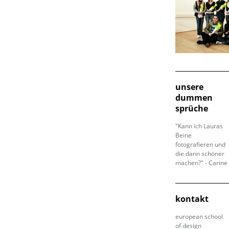
unsere
dummen
sprüche
"Kann ich Lauras
Beine
fotografieren und
die dann schöner
machen?" - Carine
kontakt
european school
of design