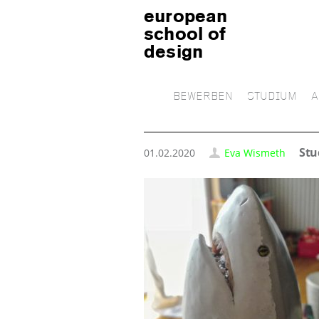
european
school of
design
BEWERBEN
STUDIUM
A
Stu
01.02.2020
Eva Wismeth