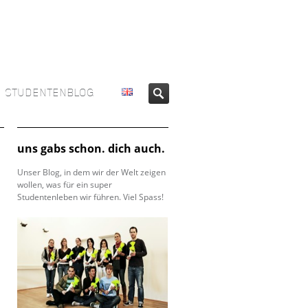
STUDENTENBLOG
uns gabs schon. dich auch.
Unser Blog, in dem wir der Welt zeigen
wollen, was für ein super
Studentenleben wir führen. Viel Spass!