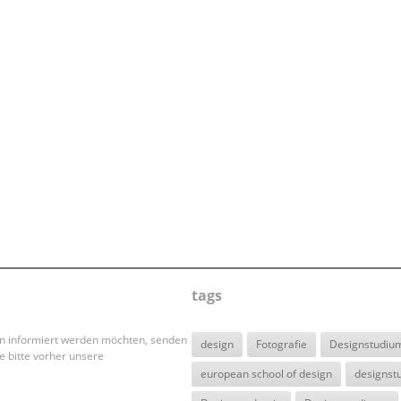
tags
en informiert werden möchten, senden
design
Fotografie
Designstudiu
e bitte vorher unsere
european school of design
designst