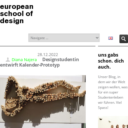
european
school of
design
28.12.2022
uns gabs
Designstudentin
Diana Najera
schon. dich
entwirft Kalender-Prototyp
auch.
Unser Blog, in
dem wir der Welt
zeigen wollen, was
für ein super
Studentenleben
wir führen. Viel
Spass!