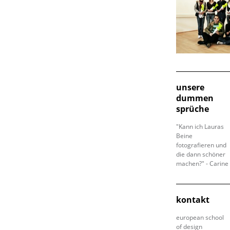
unsere
dummen
sprüche
"Kann ich Lauras
Beine
fotografieren und
die dann schöner
machen?" - Carine
kontakt
european school
of design