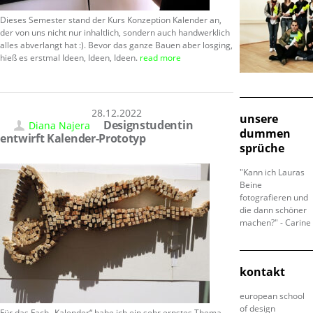
Dieses Semester stand der Kurs Konzeption Kalender an,
der von uns nicht nur inhaltlich, sondern auch handwerklich
alles abverlangt hat :). Bevor das ganze Bauen aber losging,
hieß es erstmal Ideen, Ideen, Ideen.
read more
28.12.2022
unsere
Designstudentin
Diana Najera
dummen
entwirft Kalender-Prototyp
sprüche
"Kann ich Lauras
Beine
fotografieren und
die dann schöner
machen?" - Carine
kontakt
european school
of design
Für das Fach „Kalender“ habe ich ein sehr ernstes Thema