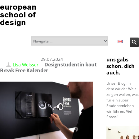
european
school of
design
29.07.2024
uns gabs
Designstudentin baut
Lisa Weisser
schon. dich
Break Free Kalender
auch.
Unser Blog, in
dem wir der Welt
zeigen wollen, was
für ein super
Studentenleben
wir führen. Viel
Spass!