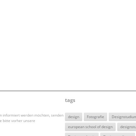
tags
en informiert werden möchten, senden
design
Fotografie
Designstudiu
e bitte vorher unsere
european school of design
designst