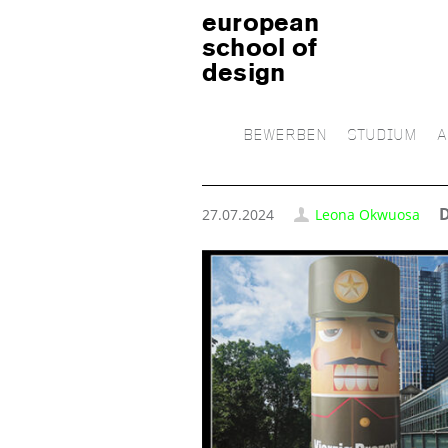
european
school of
design
BEWERBEN
STUDIUM
A
D
27.07.2024
Leona Okwuosa