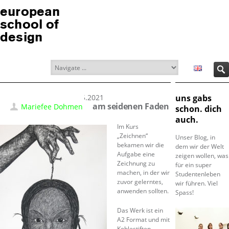
european
school of
design
31.05.2021
uns gabs
am seidenen Faden
Mariefee Dohmen
schon. dich
auch.
Im Kurs
„Zeichnen“
Unser Blog, in
bekamen wir die
dem wir der Welt
Aufgabe eine
zeigen wollen, was
Zeichnung zu
für ein super
machen, in der wir
Studentenleben
zuvor gelerntes,
wir führen. Viel
anwenden sollten.
Spass!
Das Werk ist ein
A2 Format und mit
Kohlestiften