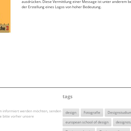
ausdrücken. Diese Vermittlung einer Message ist unter anderem b
der Erstellung eines Logos von hoher Bedeutung
.
tags
en informiert werden möchten, senden
design
Fotografie
Designstudiu
e bitte vorher unsere
european school of design
designst