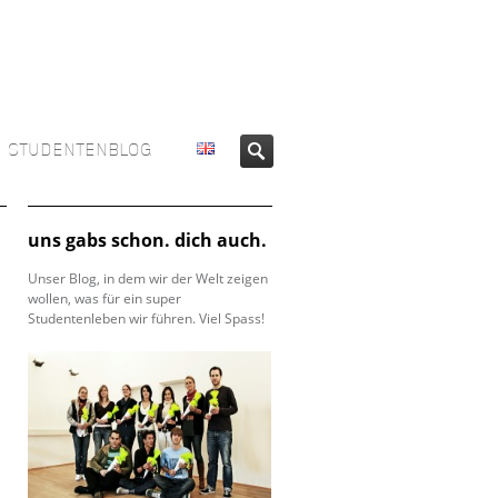
STUDENTENBLOG
uns gabs schon. dich auch.
Unser Blog, in dem wir der Welt zeigen
wollen, was für ein super
Studentenleben wir führen. Viel Spass!