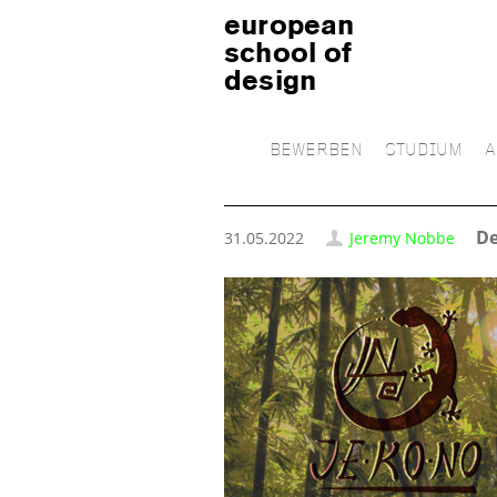
european
school of
design
BEWERBEN
STUDIUM
A
De
31.05.2022
Jeremy Nobbe