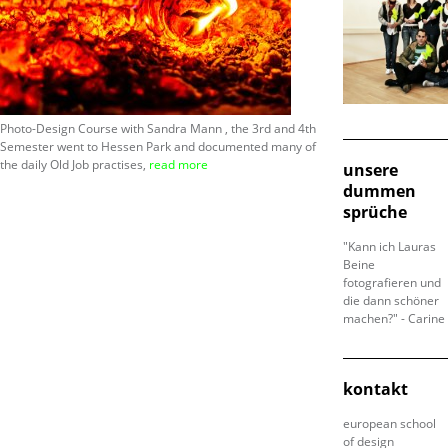
Photo-Design Course with Sandra Mann , the 3rd and 4th
Semester went to Hessen Park and documented many of
the daily Old Job practises,
read more
unsere
dummen
sprüche
"Kann ich Lauras
Beine
fotografieren und
die dann schöner
machen?" - Carine
kontakt
european school
of design