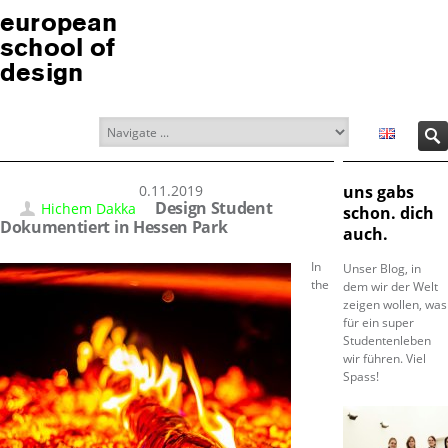
european
school of
design
30.11.2019
uns gabs
Design Student
Hichem Dakka
schon. dich
Dokumentiert in Hessen Park
auch.
In
Unser Blog, in
the
dem wir der Welt
zeigen wollen, was
für ein super
Studentenleben
wir führen. Viel
Spass!