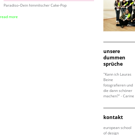
Paradiso–Dein himmlischer Cake-Pop
read more
unsere
dummen
sprüche
"Kann ich Lauras
Beine
fotografieren und
die dann schöner
machen?" - Carine
kontakt
european school
of design