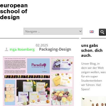
european
school of
design
24.02.2025
uns gabs
Packaging-Design
Inga Rosenberg
schon. dich
auch.
Unser Blog, in
dem wir der Welt
zeigen wollen, was
für ein super
Studentenleben
wir führen. Viel
Spass!