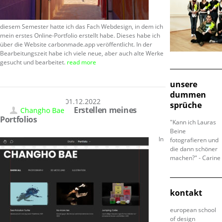
diesem Semester hatte ich das Fach Webdesign, in dem ich
mein erstes Online-Portfolio erstellt habe. Dieses habe ich
über die Website carbonmade.app veröffentlicht. In der
Bearbeitungszeit habe ich viele neue, aber auch alte Werke
gesucht und bearbeitet.
read more
unsere
dummen
01.12.2022
sprüche
Erstellen meines
Changho Bae
Portfolios
"Kann ich Lauras
Beine
In
fotografieren und
die dann schöner
machen?" - Carine
kontakt
european school
of design