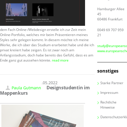
Hamburger Allee
45
60486 Frankfurt
dem Fach Online-/Webdesign erstelle ich zur Zeit mein
0049 69 707 959
Online-Portfolio, welches mir beim Präsentieren meines
21
Styles sehr gelegen kommt. In diesem möchte ich meine
Werke, die ich über das Studium erarbeitet habe und die ich
study@europeansc
privat kreiiert habe zeigen. Es ist zwar noch am
www.europeanscho
Anfangsstadium, doch habe bereits das Gefühl, dass es am
Ende ganz gut aussehen könnte.
read more
sonstiges
30.05.2022
Starke Partner
Designstudentin im
Paula Gutmann
Mappenkurs
Impressum
Rechtliche
Hinweise
Datenschutzerkl