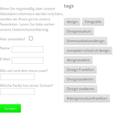
tags
Wenn Sie regelmäßig über unsere
Aktivitäten informiert werden möchten,
senden wir Ihnen gerne unsere
design
Fotografie
Newsletter. Lesen Sie bitte vorher
unsere Datenschutzerklärung.
Designstudium
Hier anmelden!
Kommunikationsdesign
Name
european school of design
E-Mail
designstudent
Design Frankfurt
Wie viel sind drei minus zwei?
Designstudentin
Welche Farbe hat reiner Schnee?
Design studieren
#designstudiumfrankfurt
Bitte
lasse
dieses
Feld
leer.