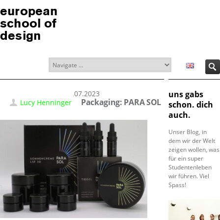
european
school of
design
23.07.2023
uns gabs
Packaging: PARA SOL
Lucy Henninger
schon. dich
auch.
Unser Blog, in
dem wir der Welt
zeigen wollen, was
für ein super
Studentenleben
wir führen. Viel
Spass!