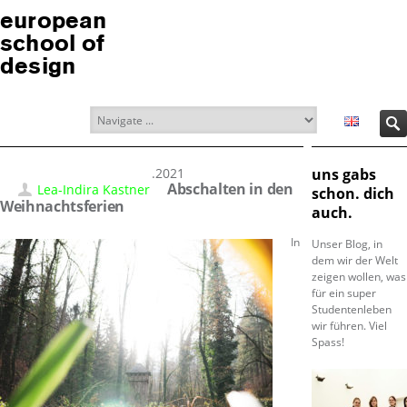
european
school of
design
06.01.2021
uns gabs
Abschalten in den
Lea-Indira Kastner
schon. dich
Weihnachtsferien
auch.
In
Unser Blog, in
dem wir der Welt
zeigen wollen, was
für ein super
Studentenleben
wir führen. Viel
Spass!