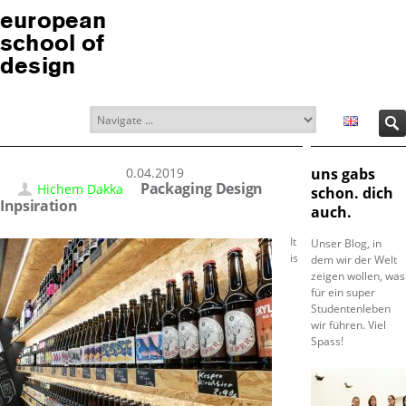
european
school of
design
30.04.2019
uns gabs
Packaging Design
Hichem Dakka
schon. dich
Inpsiration
auch.
It
Unser Blog, in
is
dem wir der Welt
zeigen wollen, was
für ein super
Studentenleben
wir führen. Viel
Spass!