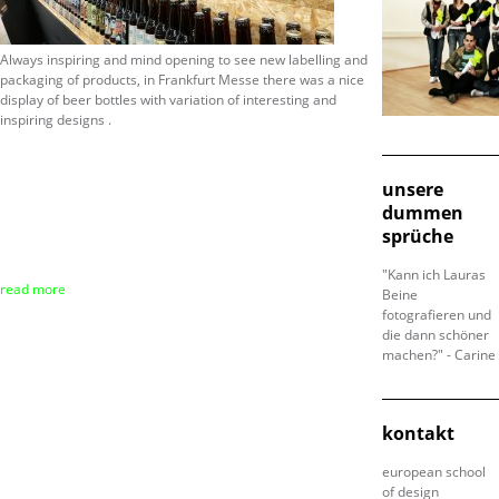
Always inspiring and mind opening to see new labelling and
packaging of products, in Frankfurt Messe there was a nice
display of beer bottles with variation of interesting and
inspiring designs .
unsere
dummen
sprüche
"Kann ich Lauras
read more
Beine
fotografieren und
die dann schöner
machen?" - Carine
kontakt
european school
of design