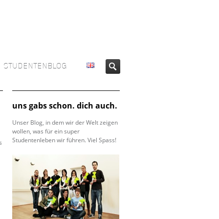
STUDENTENBLOG
uns gabs schon. dich auch.
Unser Blog, in dem wir der Welt zeigen
wollen, was für ein super
Studentenleben wir führen. Viel Spass!
s