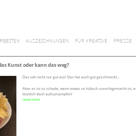
RBEITEN
AUSZEICHNUNGEN
FÜR KREATIVE
PRESSE
 das Kunst oder kann das weg?
Das sah nicht nur gut aus! Das hat auch gut geschmeckt
…
Aber es ist so schade, wenn etwas so hübsch zurechtgemacht ist, e
letztlich doch
aufzumampfen
!
read more