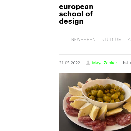
european
school of
design
BEWERBEN
STUDIUM
A
Ist
21.05.2022
Maya Zenker