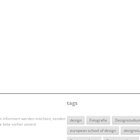
tags
en informiert werden möchten, senden
design
Fotografie
Designstudiu
e bitte vorher unsere
european school of design
designst