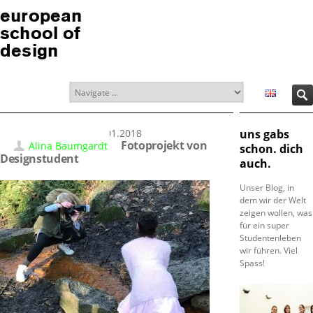
european
school of
design
15.01.2018
uns gabs
Fotoprojekt von
Alina Baumgardt
schon. dich
Designstudent
auch.
Unser Blog, in
dem wir der Welt
zeigen wollen, was
für ein super
Studentenleben
wir führen. Viel
Spass!