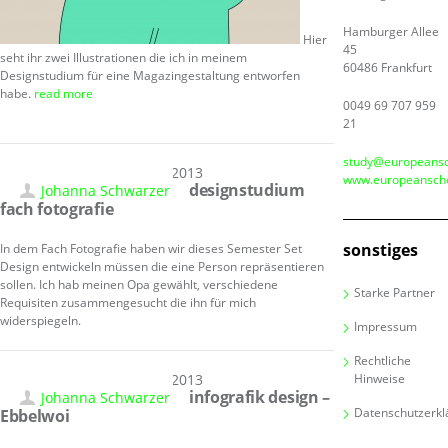
Hamburger Allee
Hier
45
seht ihr zwei Illustrationen die ich in meinem
60486 Frankfurt
Designstudium für eine Magazingestaltung entworfen
habe.
read more
0049 69 707 959
21
study@europeansc
06.10.2013
www.europeanscho
designstudium
Johanna Schwarzer
fach fotografie
sonstiges
In dem Fach Fotografie haben wir dieses Semester Set
Design entwickeln müssen die eine Person repräsentieren
sollen. Ich hab meinen Opa gewählt, verschiedene
Starke Partner
Requisiten zusammengesucht die ihn für mich
widerspiegeln.
Impressum
Rechtliche
06.10.2013
Hinweise
infografik design –
Johanna Schwarzer
Datenschutzerkl
Ebbelwoi