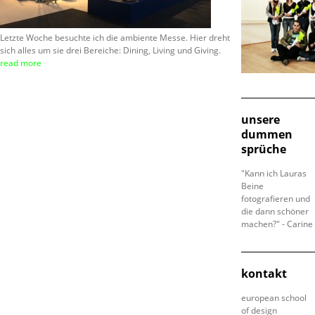
Letzte Woche besuchte ich die ambiente Messe. Hier dreht
sich alles um sie drei Bereiche: Dining, Living und Giving.
read more
unsere
dummen
sprüche
"Kann ich Lauras
Beine
fotografieren und
die dann schöner
machen?" - Carine
kontakt
european school
of design