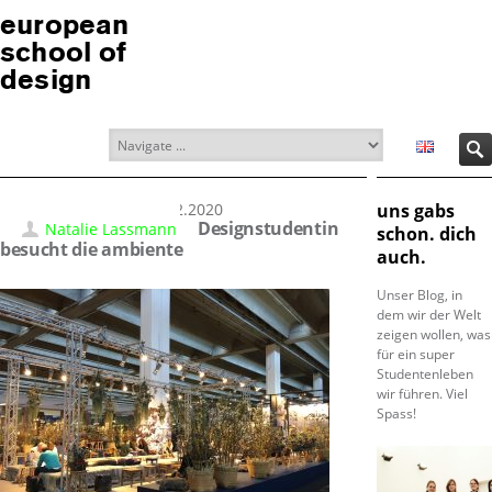
european
school of
design
15.02.2020
uns gabs
Designstudentin
Natalie Lassmann
schon. dich
besucht die ambiente
auch.
Unser Blog, in
dem wir der Welt
zeigen wollen, was
für ein super
Studentenleben
wir führen. Viel
Spass!