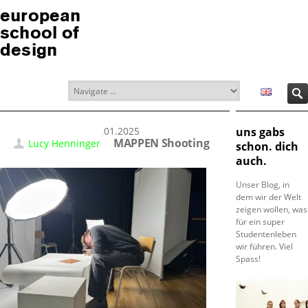
european
school of
design
15.01.2025
uns gabs
MAPPEN Shooting
Lucy Henninger
schon. dich
auch.
Unser Blog, in
dem wir der Welt
zeigen wollen, was
für ein super
Studentenleben
wir führen. Viel
Spass!