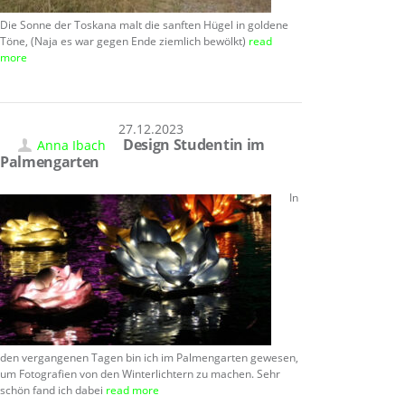
Die Sonne der Toskana malt die sanften Hügel in goldene
Töne, (Naja es war gegen Ende ziemlich bewölkt)
read
more
27.12.2023
Design Studentin im
Anna Ibach
Palmengarten
In
den vergangenen Tagen bin ich im Palmengarten gewesen,
um Fotografien von den Winterlichtern zu machen. Sehr
schön fand ich dabei
read more