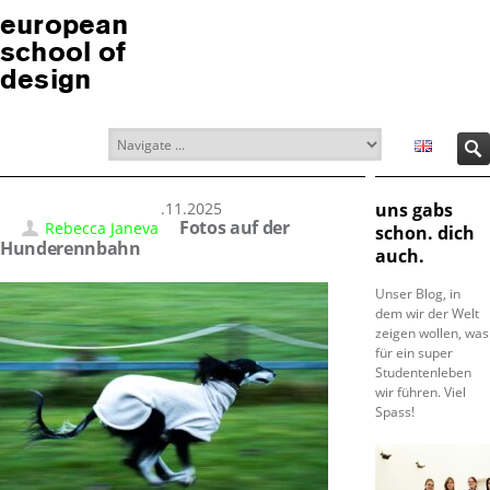
european
school of
design
30.11.2025
uns gabs
Fotos auf der
Rebecca Janeva
schon. dich
Hunderennbahn
auch.
Unser Blog, in
dem wir der Welt
zeigen wollen, was
für ein super
Studentenleben
wir führen. Viel
Spass!