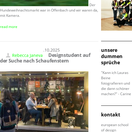
Der
Hundeweihnachtsmarkt war in Offenbach und wir waren da,
mit Kamera.
read more
unsere
15.10.2025
Designstudent auf
Rebecca Janeva
dummen
der Suche nach Schaufenstern
sprüche
"Kann ich Lauras
Beine
fotografieren und
die dann schöner
machen?" - Carine
kontakt
european school
of design