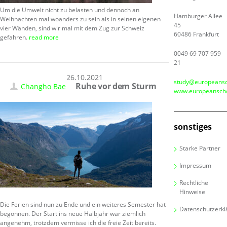
Um die Umwelt nicht zu belasten und dennoch an
Hamburger Allee
Weihnachten mal woanders zu sein als in seinen eigenen
45
vier Wänden, sind wir mal mit dem Zug zur Schweiz
60486 Frankfurt
gefahren.
read more
0049 69 707 959
21
26.10.2021
study@europeansc
Ruhe vor dem Sturm
Changho Bae
www.europeanscho
sonstiges
Starke Partner
Impressum
Rechtliche
Hinweise
Die Ferien sind nun zu Ende und ein weiteres Semester hat
Datenschutzerkl
begonnen. Der Start ins neue Halbjahr war ziemlich
angenehm, trotzdem vermisse ich die freie Zeit bereits.