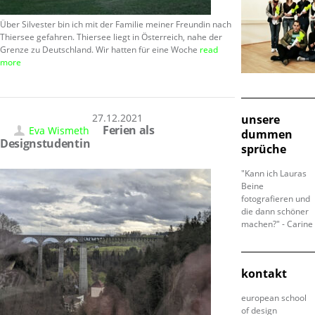
Über Silvester bin ich mit der Familie meiner Freundin nach
Thiersee gefahren. Thiersee liegt in Österreich, nahe der
Grenze zu Deutschland. Wir hatten für eine Woche
read
more
27.12.2021
unsere
Ferien als
Eva Wismeth
dummen
Designstudentin
sprüche
"Kann ich Lauras
Beine
fotografieren und
die dann schöner
machen?" - Carine
kontakt
european school
of design