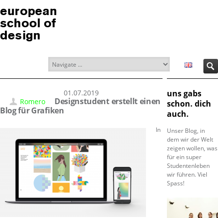
european
school of
design
01.07.2019
uns gabs
Designstudent erstellt einen
Romero
schon. dich
Blog für Grafiken
auch.
In
Unser Blog, in
dem wir der Welt
zeigen wollen, was
für ein super
Studentenleben
wir führen. Viel
Spass!