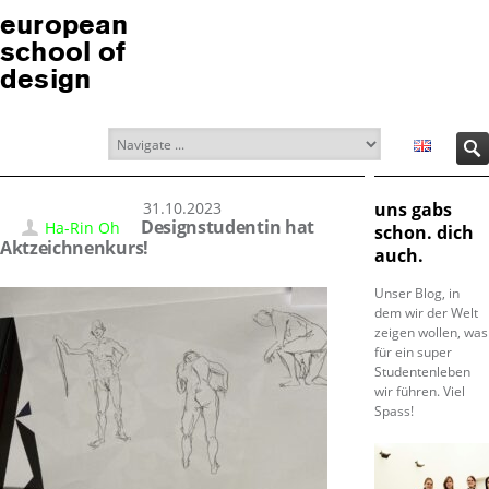
european
school of
design
31.10.2023
uns gabs
Designstudentin hat
Ha-Rin Oh
schon. dich
Aktzeichnenkurs!
auch.
Unser Blog, in
dem wir der Welt
zeigen wollen, was
für ein super
Studentenleben
wir führen. Viel
Spass!