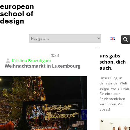
european
school of
design
30.12.2023
uns gabs
Kristina Braeutigam
schon. dich
Weihnachtsmarkt in Luxembourg
auch.
Unser Blog, in
dem wir der Welt
zeigen wollen, was
für ein super
Studentenleben
wir führen. Viel
Spass!