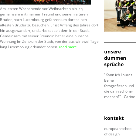
Am letzten Wochenende vor Weihnachten bin ich,
gemeinsam mit meinem Freund und seinem älteren
Bruder, nach Luxembourg gefahren um dort seinen
ältesten Bruder zu besuchen. Er ist Anfang des Jahres dort
hin ausgewandert, und arbeitet seit dem in der Stadt.
Gemeinsam mit seiner Freundin hat er eine hübsche
Wohnung im Zentrum der Stadt, von der aus wir zwei Tage
lang Luxembourg erkundet haben.
read more
unsere
dummen
sprüche
"Kann ich Lauras
Beine
fotografieren und
die dann schöner
machen?" - Carine
kontakt
european school
of design