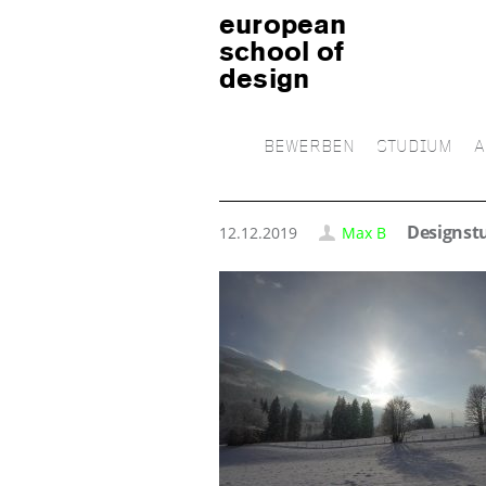
european
school of
design
BEWERBEN
STUDIUM
A
Designst
12.12.2019
Max B