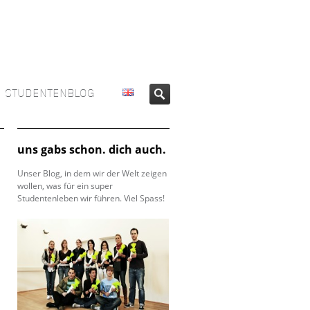
STUDENTENBLOG
uns gabs schon. dich auch.
Unser Blog, in dem wir der Welt zeigen
wollen, was für ein super
Studentenleben wir führen. Viel Spass!