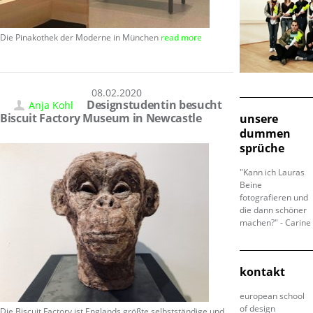
Die Pinakothek der Moderne in München
read more
08.02.2020
Designstudentin besucht
Anja Kohl
Biscuit Factory Museum in Newcastle
unsere
dummen
sprüche
"Kann ich Lauras
Beine
fotografieren und
die dann schöner
machen?" - Carine
kontakt
european school
of design
Die Biscuit Factory ist Englands größte selbstständige und