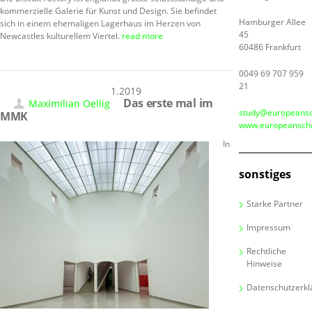
kommerzielle Galerie für Kunst und Design. Sie befindet
Hamburger Allee
sich in einem ehemaligen Lagerhaus im Herzen von
45
Newcastles kulturellem Viertel.
read more
60486 Frankfurt
0049 69 707 959
21
30.11.2019
Das erste mal im
Maximilian Oellig
study@europeansc
MMK
www.europeanscho
In
sonstiges
Starke Partner
Impressum
Rechtliche
Hinweise
Datenschutzerkl