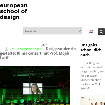
european
school of
design
06.06.2023
uns gabs
Designstudentin
Emilia Seidensticker
schon. dich
gestaltet Klimakonzert mit Prof. Mojib
auch.
Latif
Unser Blog, in
dem wir der Welt
zeigen wollen, was
für ein super
Studentenleben
wir führen. Viel
Spass!