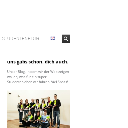
STUDENTENBLOG
uns gabs schon. dich auch.
Unser Blog, in dem wir der Welt zeigen
wollen, was für ein super
Studentenleben wir führen. Viel Spass!