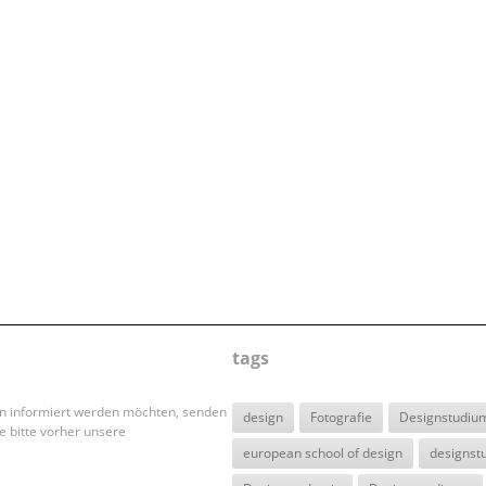
tags
en informiert werden möchten, senden
design
Fotografie
Designstudiu
e bitte vorher unsere
european school of design
designst