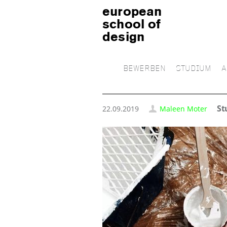
european
school of
design
BEWERBEN
STUDIUM
A
St
22.09.2019
Maleen Moter