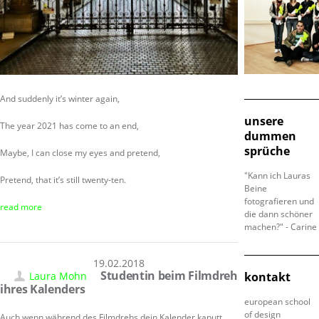
And suddenly it’s winter again,
unsere
The year 2021 has come to an end,
dummen
sprüche
Maybe, I can close my eyes and pretend,
"Kann ich Lauras
Pretend, that it’s still twenty-ten.
Beine
fotografieren und
read more
die dann schöner
machen?" - Carine
19.02.2018
Studentin beim Filmdreh
Laura Mohn
kontakt
ihres Kalenders
european school
of design
Auch wenn während des Filmdrehs dein Kalender kaputt