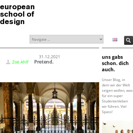
european
school of
design
31.12.2021
uns gabs
Pretend.
Zoë Ahlf
schon. dich
auch.
Unser Blog, in
dem wir der Welt
zeigen wollen, was
für ein super
Studentenleben
wir führen. Viel
Spass!