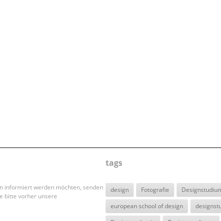
tags
en informiert werden möchten, senden
design
Fotografie
Designstudiu
e bitte vorher unsere
european school of design
designst