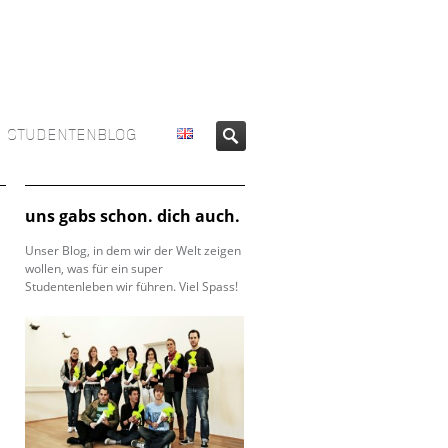
STUDENTENBLOG
uns gabs schon. dich auch.
Unser Blog, in dem wir der Welt zeigen
wollen, was für ein super
Studentenleben wir führen. Viel Spass!