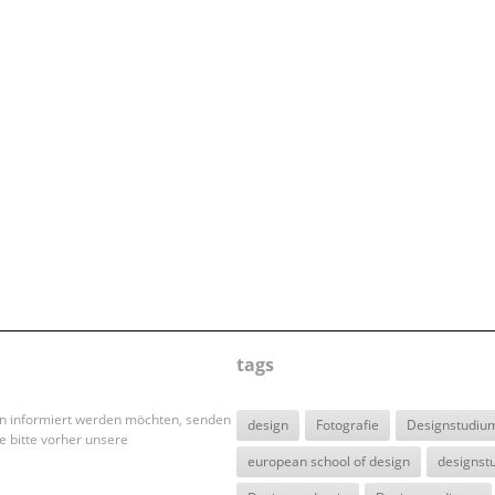
tags
en informiert werden möchten, senden
design
Fotografie
Designstudiu
e bitte vorher unsere
european school of design
designst