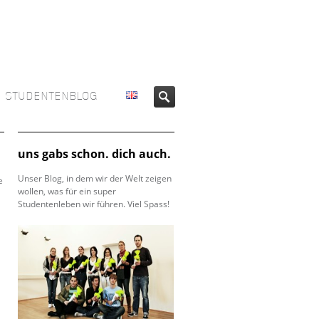
STUDENTENBLOG
uns gabs schon. dich auch.
Unser Blog, in dem wir der Welt zeigen
e
wollen, was für ein super
Studentenleben wir führen. Viel Spass!