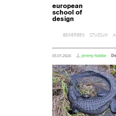
european
school of
design
BEWERBEN
STUDIUM
A
De
05.01.2024
Jeremy Nobbe