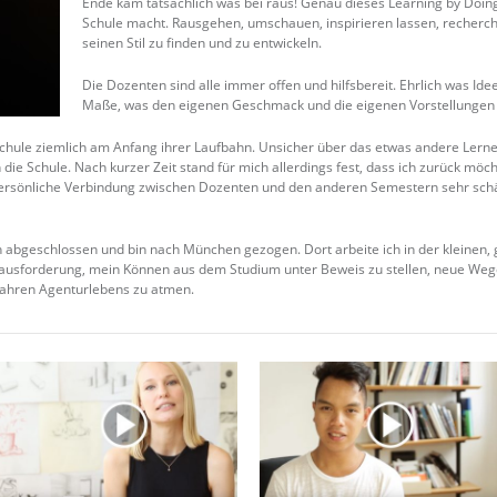
Ende kam tatsächlich was bei raus! Genau dieses Learning by Doing
Schule macht. Rausgehen, umschauen, inspirieren lassen, recherch
seinen Stil zu finden und zu entwickeln.
Die Dozenten sind alle immer offen und hilfsbereit. Ehrlich was Id
Maße, was den eigenen Geschmack und die eigenen Vorstellungen n
Schule ziemlich am Anfang ihrer Laufbahn. Unsicher über das etwas andere Lernen
die Schule. Nach kurzer Zeit stand für mich allerdings fest, dass ich zurück möch
 persönliche Verbindung zwischen Dozenten und den anderen Semestern sehr sch
ch abgeschlossen und bin nach München gezogen. Dort arbeite ich in der kleinen
rausforderung, mein Können aus dem Studium unter Beweis zu stellen, neue We
wahren Agenturlebens zu atmen.