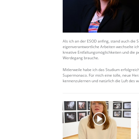
Als ich an der ESOD anfing, stand auch die 
eigenverantwortliche Arbeiten wechselte ich 
kreative Entfaltungsmöglichkeiten und die
Werdegang brauche.
Mitlerweile habe ich das Studium erfolgrei
Supermonaco. Für mich eine tolle, neue He
kennenzulernen und natürlich die Luft des 