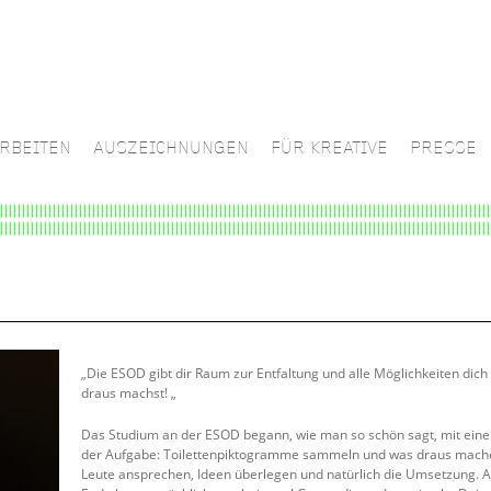
RBEITEN
AUSZEICHNUNGEN
FÜR KREATIVE
PRESSE
„Die ESOD gibt dir Raum zur Entfaltung und alle Möglichkeiten dich 
draus machst! „
Das Studium an der ESOD begann, wie man so schön sagt, mit einem
der Aufgabe: Toilettenpiktogramme sammeln und was draus machen.
Leute ansprechen, Ideen überlegen und natürlich die Umsetzung. A