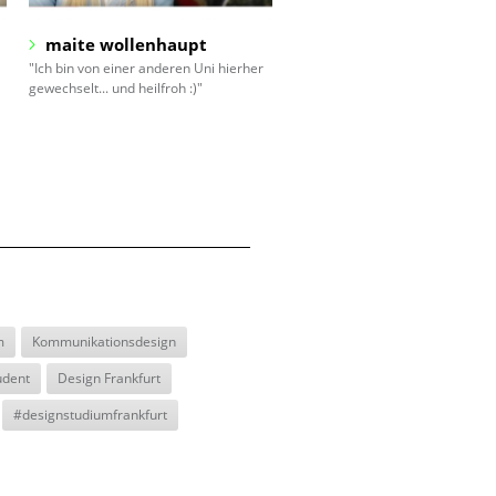
maite wollenhaupt
jelena stamenkovic
"Ich bin von einer anderen Uni hierher
"Ich wurde auf die Welt da drau
gewechselt... und heilfroh :)"
perfekt vorbereitet."
m
Kommunikationsdesign
udent
Design Frankfurt
#designstudiumfrankfurt