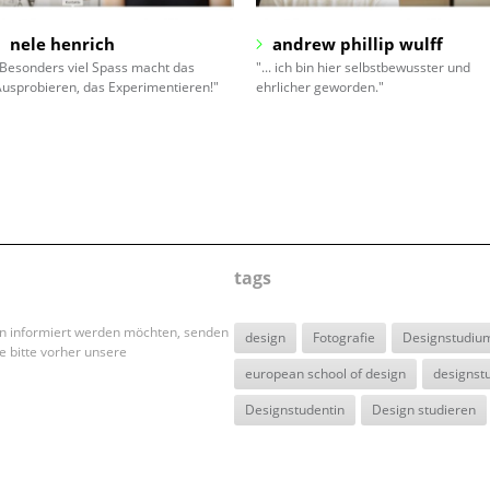
nele henrich
andrew phillip wulff
Besonders viel Spass macht das
"... ich bin hier selbstbewusster und
usprobieren, das Experimentieren!"
ehrlicher geworden."
tags
en informiert werden möchten, senden
design
Fotografie
Designstudiu
e bitte vorher unsere
european school of design
designst
Designstudentin
Design studieren