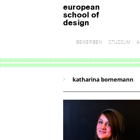
european
school of
design
BEWERBEN
STUDIUM
A
katharina bornemann