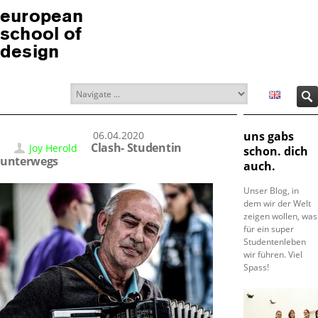
european
school of
design
06.04.2020
uns gabs
Clash- Studentin
Joy Herold
schon. dich
unterwegs
auch.
Unser Blog, in
dem wir der Welt
zeigen wollen, was
für ein super
Studentenleben
wir führen. Viel
Spass!