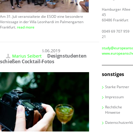
Hamburger Allee
45
Am 31. Juli veranstaltete die ESOD eine besondere
60486 Frankfurt
Vernissage in der Villa Leonhardi im Palmengarten
Frankfurt.
read more
0049 69 707 959
21
study@europeansc
28.06.2019
www.europeanscho
Designstudenten
Marius Seibert
schießen Cocktail-Fotos
sonstiges
Starke Partner
Impressum
Rechtliche
Hinweise
Datenschutzerkl