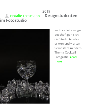
31.01.2019
Designstudenten
Natalie Lassmann
im Fotostudio
Im Kurs Fotodesign
beschäftigen sich
die Studenten des
dritten und vierten
Semesters mit dem
Thema Cocktail
Fotografie.
read
more