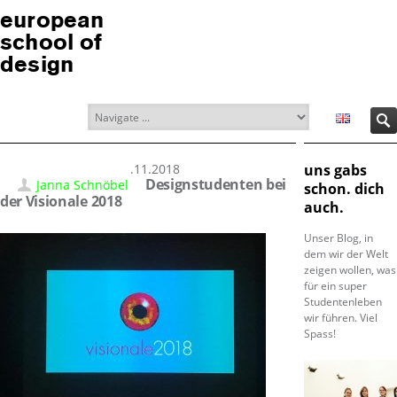
european
school of
design
21.11.2018
uns gabs
Designstudenten bei
Janna Schnöbel
schon. dich
der Visionale 2018
auch.
Unser Blog, in
dem wir der Welt
zeigen wollen, was
für ein super
Studentenleben
wir führen. Viel
Spass!