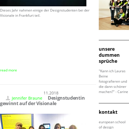
Dieses Jahr nahmen einige der Designstudenten bei der
Visionale in Frankfurt teil.
unsere
dummen
sprüche
read more
"Kann ich Lauras
Beine
fotografieren und
die dann schöner
machen?" - Carine
18.11.2018
Designstudentin
Jennifer Braune
gewinnt auf der Visionale
kontakt
european school
of design