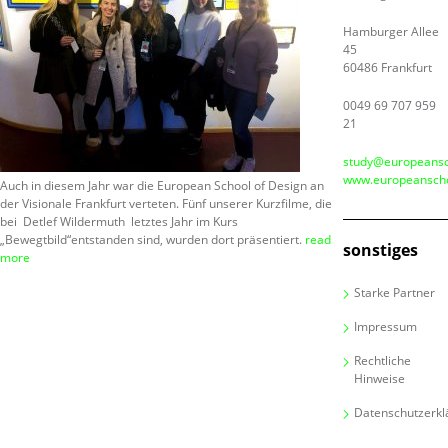
Hamburger Allee
45
60486 Frankfurt
0049 69 707 959
21
study@europeansc
www.europeanscho
Auch in diesem Jahr war die European School of Design an
der Visionale Frankfurt verteten. Fünf unserer Kurzfilme, die
bei Detlef Wildermuth letztes Jahr im Kurs
„Bewegtbild“entstanden sind, wurden dort präsentiert.
read
sonstiges
more
Starke Partner
Impressum
Rechtliche
Hinweise
Datenschutzerkl