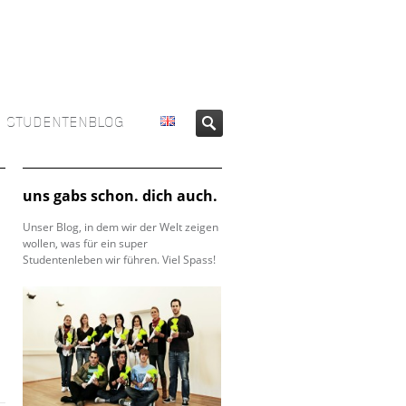
STUDENTENBLOG
uns gabs schon. dich auch.
Unser Blog, in dem wir der Welt zeigen
wollen, was für ein super
Studentenleben wir führen. Viel Spass!