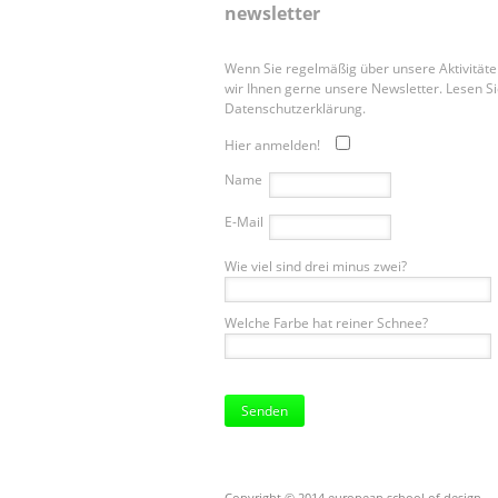
newsletter
Wenn Sie regelmäßig über unsere Aktivität
wir Ihnen gerne unsere Newsletter. Lesen Si
Datenschutzerklärung.
Hier anmelden!
Name
E-Mail
Wie viel sind drei minus zwei?
Welche Farbe hat reiner Schnee?
Bitte
lasse
dieses
Feld
leer.
Copyright © 2014 european school of design