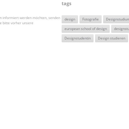
tags
en informiert werden möchten, senden
design
Fotografie
Designstudiu
e bitte vorher unsere
european school of design
designst
Designstudentin
Design studieren