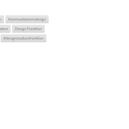
m
Kommunikationsdesign
udent
Design Frankfurt
#designstudiumfrankfurt