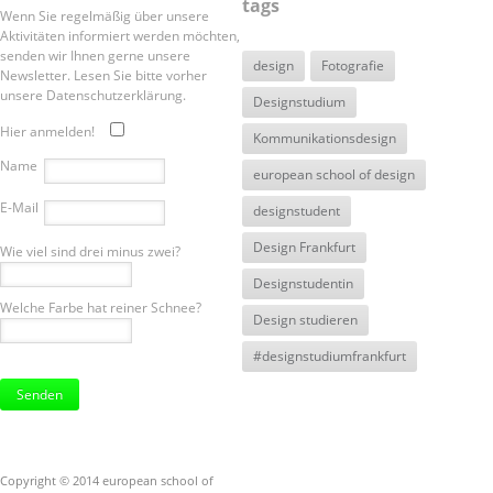
tags
Wenn Sie regelmäßig über unsere
Aktivitäten informiert werden möchten,
senden wir Ihnen gerne unsere
design
Fotografie
Newsletter. Lesen Sie bitte vorher
unsere Datenschutzerklärung.
Designstudium
Hier anmelden!
Kommunikationsdesign
Name
european school of design
E-Mail
designstudent
Design Frankfurt
Wie viel sind drei minus zwei?
Designstudentin
Welche Farbe hat reiner Schnee?
Design studieren
#designstudiumfrankfurt
Bitte
lasse
dieses
Feld
leer.
Copyright © 2014 european school of