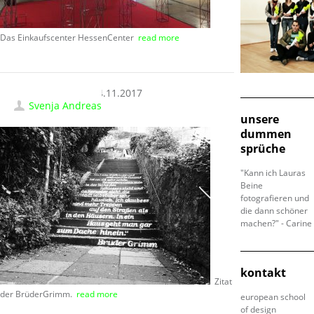
Das Einkaufscenter HessenCenter
read more
14.11.2017
Svenja Andreas
unsere
dummen
sprüche
"Kann ich Lauras
Beine
fotografieren und
die dann schöner
machen?" - Carine
kontakt
Zitat
der BrüderGrimm.
read more
european school
of design