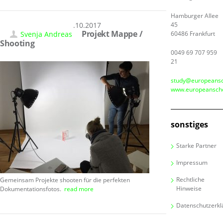
Hamburger Allee
31.10.2017
45
Projekt Mappe /
Svenja Andreas
60486 Frankfurt
Shooting
0049 69 707 959
21
study@europeansc
www.europeanscho
sonstiges
Starke Partner
Impressum
Rechtliche
Gemeinsam Projekte shooten für die perfekten
Hinweise
Dokumentationsfotos.
read more
Datenschutzerkl