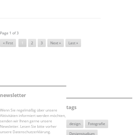
Page 1 of 3
« First
1
2
3
Next »
Last »
newsletter
tags
Wenn Sie regelmäßig über unsere
Aktivitäten informiert werden möchten,
senden wir Ihnen gerne unsere
design
Fotografie
Newsletter. Lesen Sie bitte vorher
unsere Datenschutzerklärung.
Designstudium