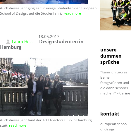
Auch dieses Jahr ging es für einige Studenten der European
School of Design, auf die Studienfahrt.
read more
18.05.2017
Designstudenten in
Laura Hess
Hamburg
unsere
dummen
sprüche
"Kann ich Lauras
Beine
fotografieren und
die dann schöner
machen?" - Carine
kontakt
Auch dieses Jahr fand der Art Directors Club in Hamburg
european school
statt.
read more
of design