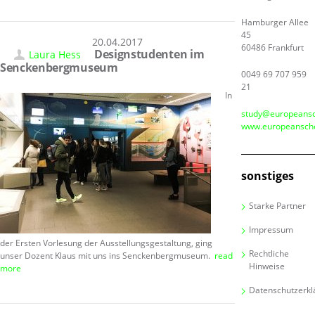
Hamburger Allee
45
20.04.2017
60486 Frankfurt
Designstudenten im
Laura Hess
Senckenbergmuseum
0049 69 707 959
21
In
study@europeansc
www.europeanscho
sonstiges
Starke Partner
Impressum
der Ersten Vorlesung der Ausstellungsgestaltung, ging
Rechtliche
unser Dozent Klaus mit uns ins Senckenbergmuseum.
read
Hinweise
more
Datenschutzerkl