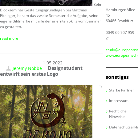
Beim
Hamburger Allee
Blockseminar Gestaltungsgrundlagen bei Matthias
45
Fickinger, bekam das zweite Semester die Aufgabe, seine
60486 Frankfurt
eigene Bildmarke mithilfe der erlernten Skills vom Seminar
zu gestalten.
0049 69 707 959
21
read more
study@europeansc
www.europeanscho
31.05.2022
Designstudent
Jeremy Nobbe
entwirft sein erstes Logo
sonstiges
In
Starke Partner
Impressum
Rechtliche
Hinweise
Datenschutzerkl