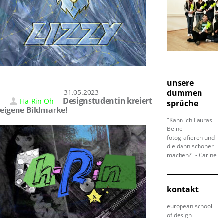
unsere
31.05.2023
dummen
Designstudentin kreiert
Ha-Rin Oh
sprüche
eigene Bildmarke!
"Kann ich Lauras
Beine
fotografieren und
die dann schöner
machen?" - Carine
kontakt
european school
of design