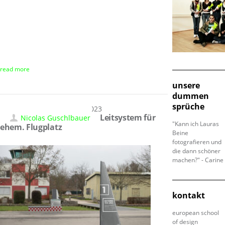
read more
unsere
dummen
sprüche
03.04.2023
Leitsystem für
Nicolas Guschlbauer
"Kann ich Lauras
ehem. Flugplatz
Beine
fotografieren und
die dann schöner
machen?" - Carine
kontakt
european school
of design