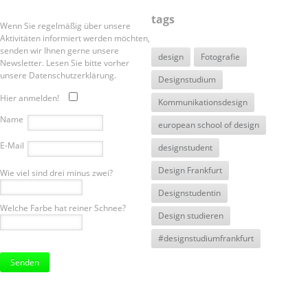
tags
Wenn Sie regelmäßig über unsere
Aktivitäten informiert werden möchten,
senden wir Ihnen gerne unsere
design
Fotografie
Newsletter. Lesen Sie bitte vorher
unsere Datenschutzerklärung.
Designstudium
Hier anmelden!
Kommunikationsdesign
Name
european school of design
E-Mail
designstudent
Design Frankfurt
Wie viel sind drei minus zwei?
Designstudentin
Welche Farbe hat reiner Schnee?
Design studieren
#designstudiumfrankfurt
Bitte
lasse
dieses
Feld
leer.