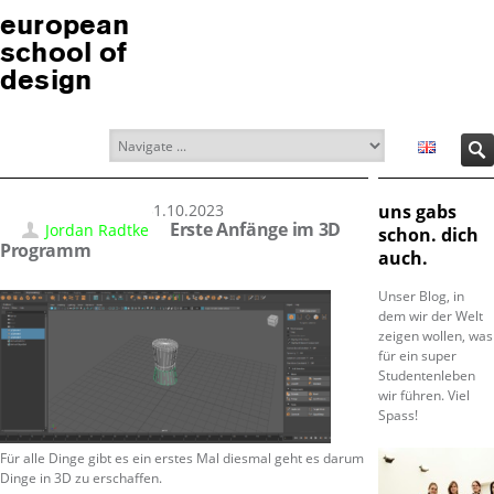
european
school of
design
31.10.2023
uns gabs
Erste Anfänge im 3D
Jordan Radtke
schon. dich
Programm
auch.
Unser Blog, in
dem wir der Welt
zeigen wollen, was
für ein super
Studentenleben
wir führen. Viel
Spass!
Für alle Dinge gibt es ein erstes Mal diesmal geht es darum
Dinge in 3D zu erschaffen.