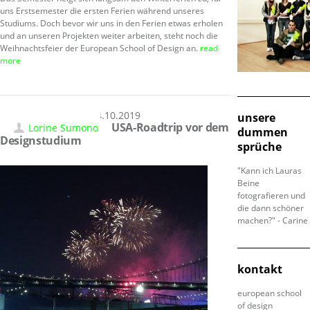
uns Erstsemester die ersten Ferien während unseres
Studiums. Doch bevor wir uns in den Ferien etwas erholen
und an unseren Projekten weiter arbeiten, steht noch die
Weihnachtsfeier der European School of Design an.
read
more
04.10.2019
unsere
USA-Roadtrip vor dem
Lorine Sumono
dummen
Designstudium
sprüche
"Kann ich Lauras
Beine
fotografieren und
die dann schöner
machen?" - Carine
kontakt
european school
of design