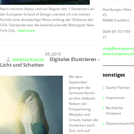
Nach meinem Abitur und vor Beginn des 1.Semesters an
Hamburger Allee
der European School of Design startete ich mit meiner
45
Familie eine dreiwöchige Reise entlang der Ostküste der
60486 Frankfurt
USA. Startpunkt war die beeindruckende Metropole New
York City.
read more
0049 69 707 959
21
study@europeansc
09.09.2019
www.europeanscho
Digitales illustrieren –
Vanessa Krause
Licht und Schatten
sonstiges
Mit dem
September
gelangen die
Starke Partner
Semesterferien
Impressum
an ihre Halbzeit.
Neben viel
Rechtliche
Entspannung,
Hinweise
Minijobs und
Urlaub, haben die
Datenschutzerkl
Studenten auch
Zeit, sich auf