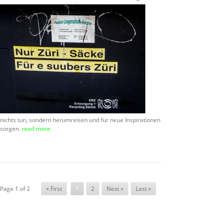
nichts tun, sondern herumreisen und für neue Inspirationen
sorgen.
read more
Page 1 of 2
« First
1
2
Next »
Last »