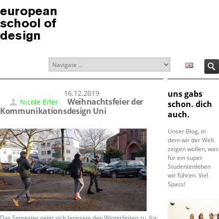
european
school of
design
16.12.2019
uns gabs
Weihnachtsfeier der
Nicole Erler
schon. dich
Kommunikationsdesign Uni
auch.
Unser Blog, in
dem wir der Welt
zeigen wollen, was
für ein super
Studentenleben
wir führen. Viel
Spass!
Das Semester neigt sich langsam den Winterferien zu, für