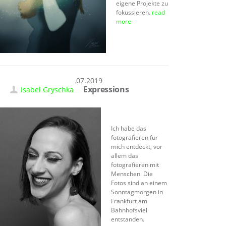
eigene Projekte zu
fokussieren.
read
more
12.07.2019
Expressions
Isabel Gryschka
Ich habe das
fotografieren für
mich entdeckt, vor
allem das
fotografieren mit
Menschen. Die
Fotos sind an einem
Sonntagmorgen in
Frankfurt am
Bahnhofsviel
entstanden.