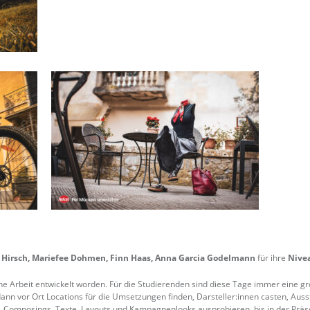
 Hirsch, Mariefee Dohmen, Finn Haas, Anna Garcia Godelmann
für ihre
Nivea
che Arbeit entwickelt worden. Für die Studierenden sind diese Tage immer eine 
 dann vor Ort Locations für die Umsetzungen finden, Darsteller:innen casten, A
, Composings, Texte, Layouts und Kampagnenlooks ausprobieren, bis in der Prä