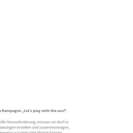
-Kampagne „Let’s play with the sun!“
.
große Herausforderung, müssen sie doch in
usstattungen erstellen und zusammentragen,
sentation ausgedruckte Motive hängen.