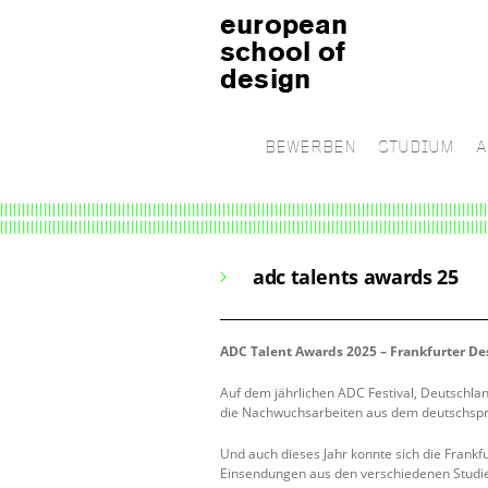
european
school of
design
BEWERBEN
STUDIUM
A
adc talents awards 25
ADC Talent Awards 2025 – Frankfur
ter
De
Auf dem jährlichen ADC Festival, Deutschla
die Nachwuchsarbeiten aus dem deutschspr
Und auch dieses Jahr konnte sich die Frank
Einsendungen aus den verschiedenen Studie