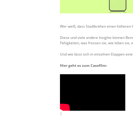
Wer weiß, dass Stadtkrähen einen höheren 
Diese und viele andere Insights können Benu
Fähigkeiten, was fressen sie, wie leben sie
Und wie lässt sich in einzelnen Etappen e
Hier geht es zum Casefilm:
|