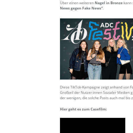
Über einen weiteren
Nagel in Bronze
kann 
News gegen Fake News“
.
Diese TikTok-Kampagne zeigt anhand von Fake
Großteil der Nutzer:innen Sozialer Medien 
der wenigen, die solche Posts auch mal bis
Hier geht es zum Casefilm: