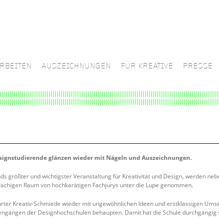
RBEITEN
AUSZEICHNUNGEN
FÜR KREATIVE
PRESSE
signstudierende glänzen wieder mit Nägeln und Auszeichnungen.
nds größter und wichtigster Veranstaltung für Kreativität und Design, werden ne
achigen Raum von hochkarätigen Fachjurys unter die Lupe genommen.
furter Kreativ-Schmiede wieder mit ungewöhnlichen Ideen und erstklassigen Ums
ngängen der Designhochschulen behaupten. Damit hat die Schule durchgängig s